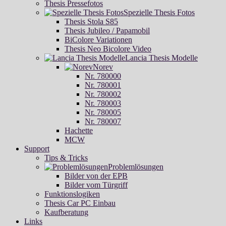
Thesis Pressefotos
Spezielle Thesis Fotos
Thesis Stola S85
Thesis Jubileo / Papamobil
BiColore Variationen
Thesis Neo Bicolore Video
Lancia Thesis Modelle
Norev
Nr. 780000
Nr. 780001
Nr. 780002
Nr. 780003
Nr. 780005
Nr. 780007
Hachette
MCW
Support
Tips & Tricks
Problemlösungen
Bilder von der EPB
Bilder vom Türgriff
Funktionslogiken
Thesis Car PC Einbau
Kaufberatung
Links