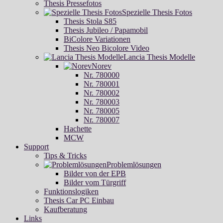
Thesis Pressefotos
Spezielle Thesis Fotos
Thesis Stola S85
Thesis Jubileo / Papamobil
BiColore Variationen
Thesis Neo Bicolore Video
Lancia Thesis Modelle
Norev
Nr. 780000
Nr. 780001
Nr. 780002
Nr. 780003
Nr. 780005
Nr. 780007
Hachette
MCW
Support
Tips & Tricks
Problemlösungen
Bilder von der EPB
Bilder vom Türgriff
Funktionslogiken
Thesis Car PC Einbau
Kaufberatung
Links