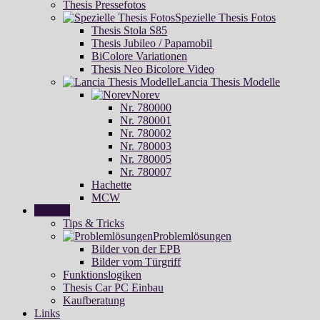
Thesis Pressefotos
Spezielle Thesis Fotos
Thesis Stola S85
Thesis Jubileo / Papamobil
BiColore Variationen
Thesis Neo Bicolore Video
Lancia Thesis Modelle
Norev
Nr. 780000
Nr. 780001
Nr. 780002
Nr. 780003
Nr. 780005
Nr. 780007
Hachette
MCW
Support
Tips & Tricks
Problemlösungen
Bilder von der EPB
Bilder vom Türgriff
Funktionslogiken
Thesis Car PC Einbau
Kaufberatung
Links