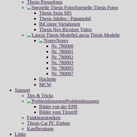
Thesis Pressefotos
Spezielle Thesis Fotos
Thesis Stola S85
Thesis Jubileo / Papamobil
BiColore Variationen
Thesis Neo Bicolore Video
Lancia Thesis Modelle
Norev
Nr. 780000
Nr. 780001
Nr. 780002
Nr. 780003
Nr. 780005
Nr. 780007
Hachette
MCW
Support
Tips & Tricks
Problemlösungen
Bilder von der EPB
Bilder vom Türgriff
Funktionslogiken
Thesis Car PC Einbau
Kaufberatung
Links