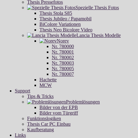
Thesis Pressefotos
Spezielle Thesis Fotos
Thesis Stola S85
Thesis Jubileo / Papamobil
BiColore Variationen
Thesis Neo Bicolore Video
Lancia Thesis Modelle
Norev
Nr. 780000
Nr. 780001
Nr. 780002
Nr. 780003
Nr. 780005
Nr. 780007
Hachette
MCW
Support
Tips & Tricks
Problemlösungen
Bilder von der EPB
Bilder vom Türgriff
Funktionslogiken
Thesis Car PC Einbau
Kaufberatung
Links