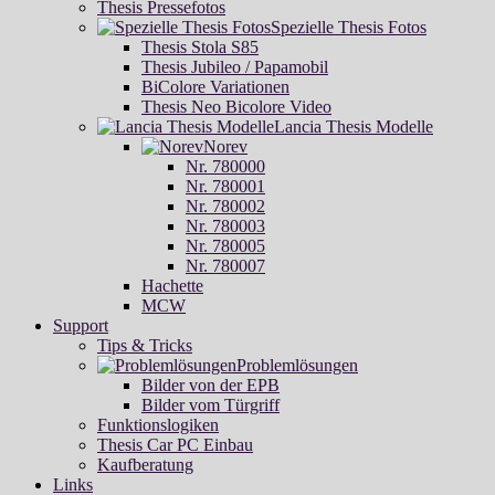
Thesis Pressefotos
Spezielle Thesis Fotos
Thesis Stola S85
Thesis Jubileo / Papamobil
BiColore Variationen
Thesis Neo Bicolore Video
Lancia Thesis Modelle
Norev
Nr. 780000
Nr. 780001
Nr. 780002
Nr. 780003
Nr. 780005
Nr. 780007
Hachette
MCW
Support
Tips & Tricks
Problemlösungen
Bilder von der EPB
Bilder vom Türgriff
Funktionslogiken
Thesis Car PC Einbau
Kaufberatung
Links