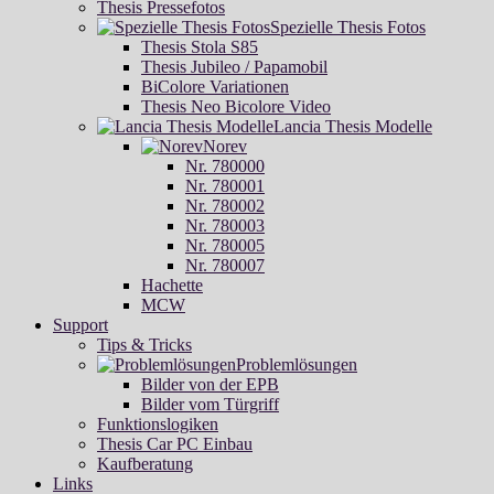
Thesis Pressefotos
Spezielle Thesis Fotos
Thesis Stola S85
Thesis Jubileo / Papamobil
BiColore Variationen
Thesis Neo Bicolore Video
Lancia Thesis Modelle
Norev
Nr. 780000
Nr. 780001
Nr. 780002
Nr. 780003
Nr. 780005
Nr. 780007
Hachette
MCW
Support
Tips & Tricks
Problemlösungen
Bilder von der EPB
Bilder vom Türgriff
Funktionslogiken
Thesis Car PC Einbau
Kaufberatung
Links